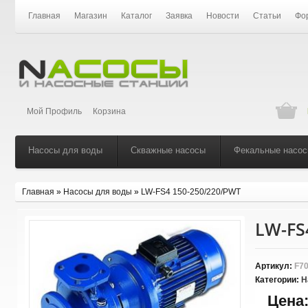
Главная
Магазин
Каталог
Заявка
Новости
Статьи
Фо
Мой Профиль
Корзина
Насосы для воды
Скважные насосы
Фекальные насо
Главная
»
Насосы для воды
»
LW-FS4 150-250/220/PWT
LW-FS
Артикул:
F70
Категории:
Н
Цена