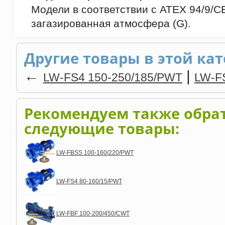
Модели в соответствии с ATEX 94/9/CE,
загазированная атмосфера (G).
Другие товары в этой кат
←
|
LW-FS4 150-250/185/PWT
LW-F
Рекомендуем также обра
следующие товары:
LW-FBSS 100-160/220/PWT
LW-FS4 80-160/15/PWT
LW-FBF 100-200/450/CWT