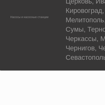
Церковь, Ив
Кировоград,
Насосы и насосные станции
Мелитополь,
Сумы, Терно
Черкассы, М
Чернигов, 
Севастополь