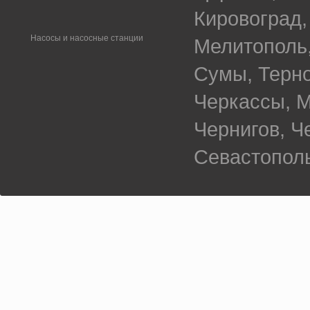
Кировоград,
Насосы и насосные станции
Мелитополь,
Сумы, Терно
Черкассы, М
Чернигов, 
Севастополь