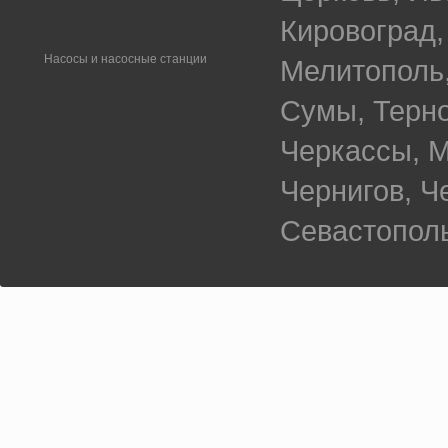
Кировоград,
Насосы и насосные станции
Мелитополь,
Сумы, Терно
Черкассы, М
Чернигов, 
Севастополь