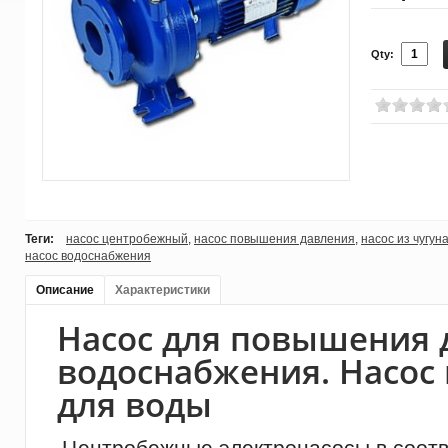
Qty:
Теги:
насос центробежный
,
насос повышения давления
,
насос из чугун
насос водоснабжения
Описание
Характеристики
Насос для повышения 
водоснабжения. Насос
для воды
Центробежные электронасосы в соотв