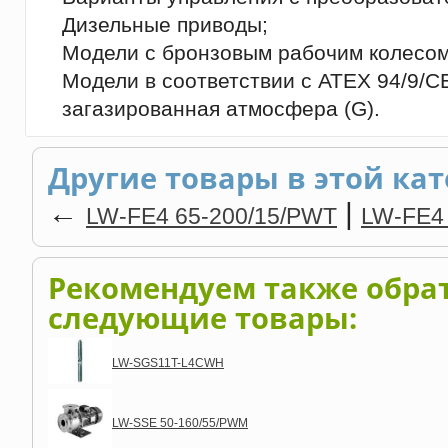
Дизельные приводы;
Модели с бронзовым рабочим колесом
Модели в соответствии с ATEX 94/9/CE,
загазированная атмосфера (G).
Другие товары в этой кат
←
|
LW-FЕ4 65-200/15/PWT
LW-FЕ4
Рекомендуем также обра
следующие товары:
LW-SGS11T-L4CWH
LW-SSE 50-160/55/PWM