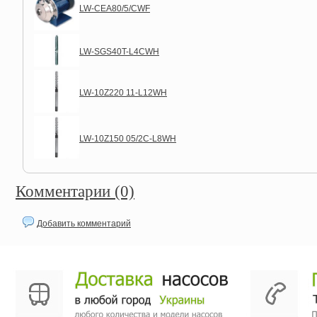
LW-CEA80/5/CWF
LW-SGS40T-L4CWH
LW-10Z220 11-L12WH
LW-10Z150 05/2C-L8WH
Комментарии (0)
Добавить комментарий