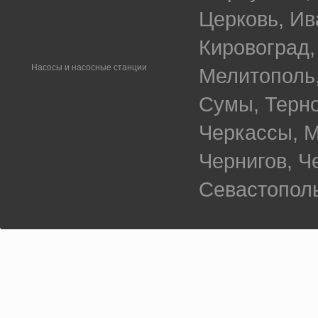
Церковь, Ив
Кировоград,
Насосы и насосные станции
Мелитополь,
Сумы, Терно
Черкассы, М
Чернигов, 
Севастополь