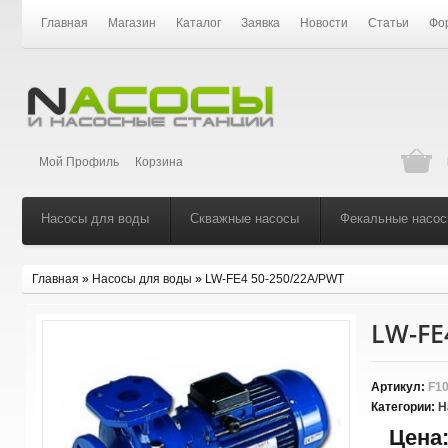
Главная
Магазин
Каталог
Заявка
Новости
Статьи
Фо
Мой Профиль
Корзина
Насосы для воды
Скважные насосы
Фекальные насо
Главная
»
Насосы для воды
»
LW-FЕ4 50-250/22A/PWT
LW-FЕ
Артикул:
F10
Категории:
Н
Цена