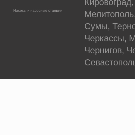
Кировоград,
Насосы и насосные станции
Мелитополь,
Сумы, Терно
Черкассы, М
Чернигов, 
Севастополь