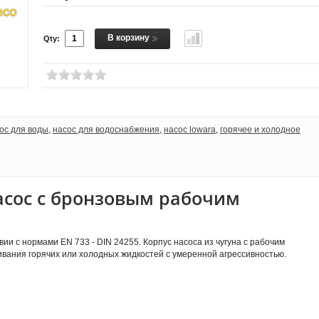
В корзину
Qty:
ос для воды
,
насос для водоснабжения
,
насос lowara
,
горячее и холодное
асос с бронзовым рабочим
и с нормами EN 733 - DIN 24255. Корпус насоса из чугуна с рабочим
ивания горячих или холодных жидкостей с умеренной агрессивностью.