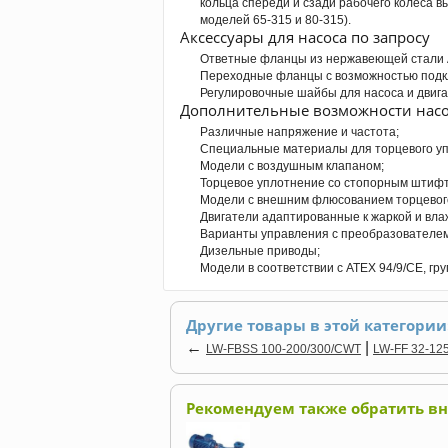
кольца спереди и сзади рабочего колеса 
моделей 65-315 и 80-315).
Аксессуары для насоса по запросу
Ответные фланцы из нержавеющей стали A
Переходные фланцы с возможностью подк
Регулировочные шайбы для насоса и двига
Дополнительные возможности насо
Различные напряжение и частота;
Специальные материалы для торцевого уп
Модели с воздушным клапаном;
Торцевое уплотнение со стопорным штиф
Модели с внешним флюсованием торцевог
Двигатели адаптированные к жаркой и вл
Варианты управления с преобразователем
Дизельные приводы;
Модели в соответствии с ATEX 94/9/CE, гру
Другие товары в этой категории
←
|
LW-FBSS 100-200/300/CWT
LW-FF 32-12
Рекомендуем также обратить в