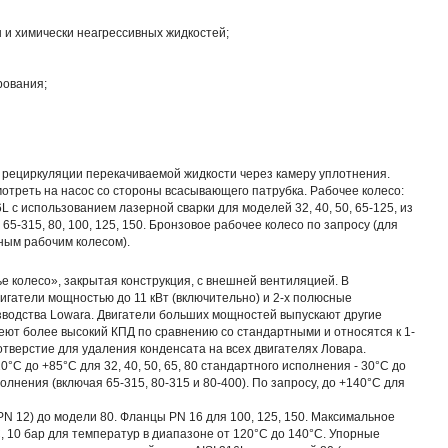
 и химически неагрессивных жидкостей;
рования;
 рециркуляции перекачиваемой жидкости через камеру уплотнения.
мотреть на насос со стороны всасывающего патрубка. Рабочее колесо:
 с использованием лазерной сварки для моделей 32, 40, 50, 65-125, из
 65-315, 80, 100, 125, 150. Бронзовое рабочее колесо по запросу (для
ным рабочим колесом).
е колесо», закрытая конструкция, с внешней вентиляцией. В
игатели мощностью до 11 кВт (включительно) и 2-х полюсные
зводства Lowara. Двигатели больших мощностей выпускают другие
ют более высокий КПД по сравнению со стандартными и относятся к 1-
отверстие для удаления конденсата на всех двигателях Ловара.
°C до +85°C для 32, 40, 50, 65, 80 стандартного исполнения - 30°C до
олнения (включая 65-315, 80-315 и 80-400). По запросу, до +140°C для
N 12) до модели 80. Фланцы PN 16 для 100, 125, 150. Максимальное
, 10 бар для температур в диапазоне от 120°C до 140°C. Упорные