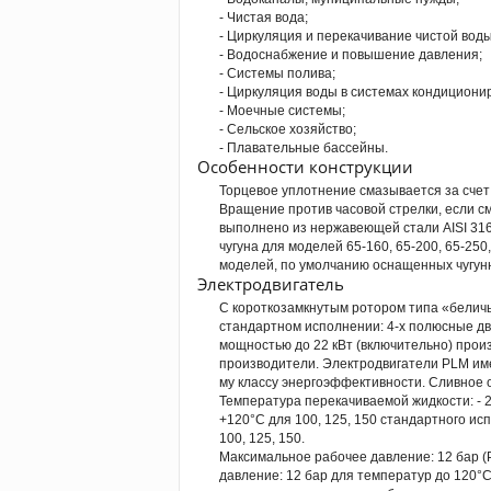
- Чистая вода;
- Циркуляция и перекачивание чистой воды
- Водоснабжение и повышение давления;
- Системы полива;
- Циркуляция воды в системах кондициони
- Моечные системы;
- Сельское хозяйство;
- Плавательные бассейны.
Особенности конструкции
Торцевое уплотнение смазывается за счет
Вращение против часовой стрелки, если с
выполнено из нержавеющей стали AISI 316L
чугуна для моделей 65-160, 65-200, 65-250,
моделей, по умолчанию оснащенных чугун
Электродвигатель
С короткозамкнутым ротором типа «беличь
стандартном исполнении: 4-х полюсные дв
мощностью до 22 кВт (включительно) прои
производители. Электродвигатели PLМ име
му классу энергоэффективности. Сливное 
Температура перекачиваемой жидкости: - 20
+120°C для 100, 125, 150 стандартного исп
100, 125, 150.
Максимальное рабочее давление: 12 бар (P
давление: 12 бар для температур до 120°C