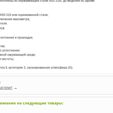
выполнены из нержавеющей стали AISI 316L до моделей 80 (кроме
ISI 316 или оцинкованной стали;
лючения манометра;
теля.
са
лотнения и прокладок;
том;
о уплотнения;
ажной окружающей среде;
 частоты;
ппа II, категория 3, загазированная атмосфера (G).
:
→
5/07/DWT
нимание на следующие товары: