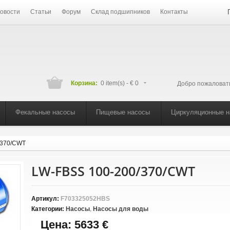
овости
Статьи
Форум
Склад подшипников
Контакты
Корзина:
0 item(s) -
€ 0
Добро пожаловат
Фекальные насосы
Пищевые насосы
Циркуляционные 
/370/CWT
LW-FBSS 100-200/370/CWT
Артикул:
F703325052HBS
Категории:
Насосы
,
Насосы для воды
Цена:
5633 €