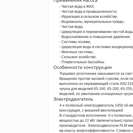
Применения насоса
- Чистая вода в ЖКХ;
- Чистая вода в промышленности;
- Ирригация в сельском хозяйстве;
- Водоканалы, муниципальные нужды;
- Чистая вода;
- Циркуляция и перекачивание чистой воды
- Водоснабжение и повышение давления;
- Системы полива;
- Циркуляция воды в системах кондициони
- Моечные системы;
- Сельское хозяйство;
- Плавательные бассейны.
Особенности конструкции
Торцевое уплотнение смазывается за счет
Вращение против часовой стрелки, если с
выполнено из нержавеющей стали AISI 316L
чугуна для моделей 65-160, 65-200, 65-250,
моделей, по умолчанию оснащенных чугун
Электродвигатель
4-х полюсный электродвигатель 1450 об./м
конструкция, с внешней вентиляцией.
В стандартном исполнении: 4-х полюсные 
мощностью до 22 кВт (включительно) прои
производители. Электродвигатели PLМ име
му классу энергоэффективности. Сливное 