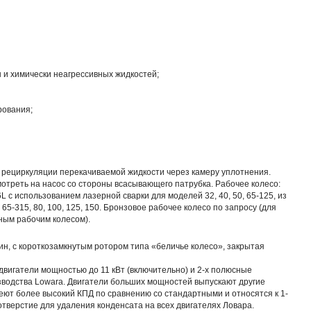
 и химически неагрессивных жидкостей;
рования;
 рециркуляции перекачиваемой жидкости через камеру уплотнения.
мотреть на насос со стороны всасывающего патрубка. Рабочее колесо:
 с использованием лазерной сварки для моделей 32, 40, 50, 65-125, из
 65-315, 80, 100, 125, 150. Бронзовое рабочее колесо по запросу (для
ным рабочим колесом).
ин, с короткозамкнутым ротором типа «беличье колесо», закрытая
двигатели мощностью до 11 кВт (включительно) и 2-х полюсные
зводства Lowara. Двигатели больших мощностей выпускают другие
ют более высокий КПД по сравнению со стандартными и относятся к 1-
отверстие для удаления конденсата на всех двигателях Ловара.