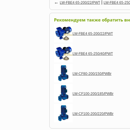
←
|
LW-FBE4 65-200/22/PWT
LW-FBE4 65-25
Рекомендуем также обратить в
LW-FBE4 65-200/22/PWT
LW-FBE4 65-250/40/PWT
LW-CF80-200/150/PWBr
LW-CF100-200/185/PWBr
LW-CF100-200/220/PWBr