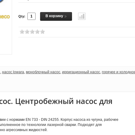
В корзину
Qty:
я
,
насос lowara
,
моноблочный насос
,
ирригационный насос
,
горячее и холодно
ос. Центробежный насос для
и с нормами EN 733 - DIN 24255. Корпус насоса из чугуна, рабочее
выполненное по технологии лазерной сварки. Подходят для
нно агрессивных жидкостей.