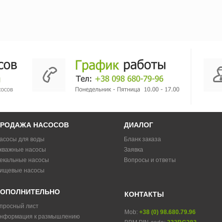
РОДАЖА НАСОСОВ
ДИАЛОГ
асосы для воды
Бланк заказа
кважные насосы
Заявка
екальные насосы
Вопросы и ответы
ищевые насосы
ОПОЛНИТЕЛЬНО
КОНТАКТЫ
просный лист
Mob:
+38 (0) 98.680.79.96
нформация к размышлению