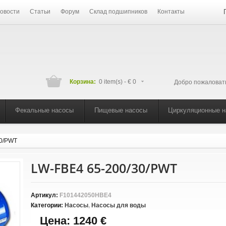
овости
Статьи
Форум
Склад подшипников
Контакты
Корзина:
0 item(s) -
€ 0
Добро пожаловат
Фекальные насосы
Пищевые насосы
Циркуляционные 
30/PWT
LW-FBE4 65-200/30/PWT
Артикул:
F101442050HBЕ4
Категории:
Насосы
,
Насосы для воды
Цена:
1240 €