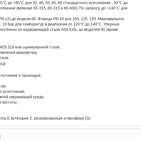
°C до +85°C для 32, 40, 50, 65, 80 стандартного исполнения - 30°C до
олнения (включая 65-315, 80-315 и 80-400). По запросу, до +140°C для
N 12) до модели 80. Фланцы PN 16 для 100, 125, 150. Максимальное
, 10 бар для температур в диапазоне от 120°C до 140°C. Упорные
выполнены из нержавеющей стали AISI 316L до моделей 80 (кроме
ISI 316 или оцинкованной стали;
лючения манометра;
теля.
са
лотнения и прокладок;
том;
о уплотнения;
ажной окружающей среде;
 частоты;
ппа II, категория 3, загазированная атмосфера (G).
: