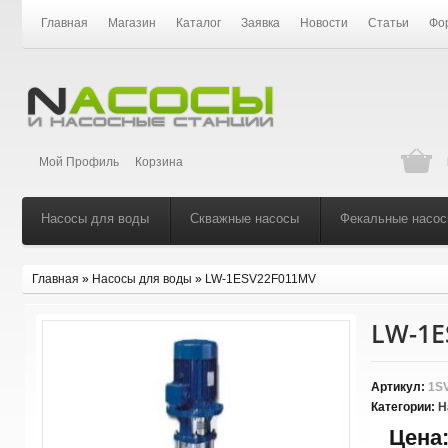
Главная
Магазин
Каталог
Заявка
Новости
Статьи
Фо
Мой Профиль
Корзина
Насосы для воды
Скважные насосы
Фекальные насо
Главная
»
Насосы для воды
»
LW-1ESV22F011MV
LW-1E
Артикул:
1SV
Категории:
Н
Цена