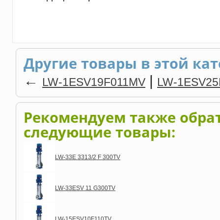
Другие товары в этой кат
←
|
LW-1ESV19F011MV
LW-1ESV25
Рекомендуем также обра
следующие товары:
LW-33E 3313/2 F 300TV
LW-33ESV 11 G300TV
LW-15ESV10F110TV