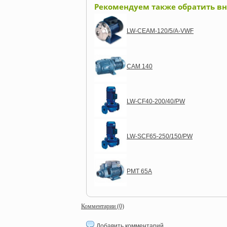
Рекомендуем также обратить в
LW-CEAM-120/5/A-VWF
CAM 140
LW-CF40-200/40/PW
LW-SCF65-250/150/PW
PMT 65A
Комментарии (0)
Добавить комментарий