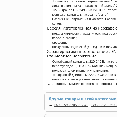
Торцевое уплотнение с керамическими/гр
детали сделаны из нержавеющей стали AIS
12756 (ранее DIN 24960) и ISO 3069. Упло
монтажа: двигатель насоса на “лапе”.
Различные напряжения и частота. Различ
сечения.
Версия, изготовленная из нержавею
подача химически и механически неагресси
водоснабжение;
орошение;
циркуляция жидкостей (холодных и горячих
Характеристики в соответствие с EN
Стандартное напряжение:
Однофазный двигатель: 220-240 В, частот
перегрузок до 1,5 кВт. При большей мощно
пользователем в панели управления.
Трехфазный двигатель: 220-240/380-415 В 
пользователем и устанавливается в панел
Стандартные модели содержат отверстия для
Другие товары в этой категории
←
|
LW-CEAM-370/2/A-VWF
LW-CEAM-70/3N