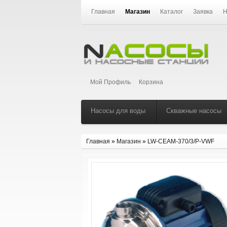
Главная
Магазин
Каталог
Заявка
Н
Мой Профиль
Корзина
Насосы для воды
Скважные насосы
Главная
»
Магазин
»
LW-CEAM-370/3/P-VWF