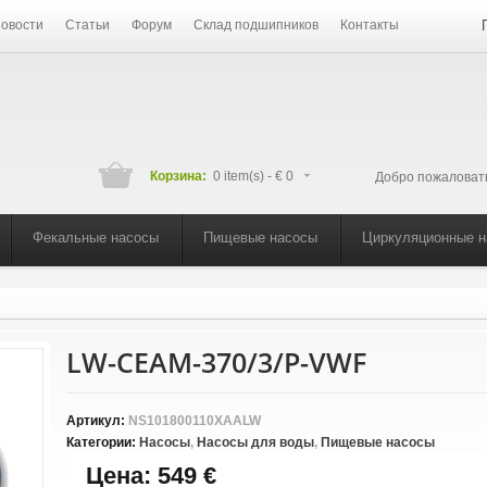
овости
Статьи
Форум
Склад подшипников
Контакты
Корзина:
0 item(s) -
€ 0
Добро пожаловат
Фекальные насосы
Пищевые насосы
Циркуляционные 
LW-CEAM-370/3/P-VWF
Артикул:
NS101800110XAALW
Категории:
Насосы
,
Насосы для воды
,
Пищевые насосы
Цена:
549 €