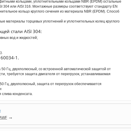
афитными кольцами, уплотнительными кольцами NBR (EPDM) остальные
I 304 или AISI 316. Монтажные размеры соответствуют стандарту EN
тнительное кольцо круглого сечения из материала NBR (EPDM). Способ
ные материалы торцевых уплотнений и уплотнительных колец круглого
щей стали AISI 304:
вных вод и жидкостей;
).
 60034-1.
а 50 Гц, двухполюсный, со встроенной автоматической защитой от
сти, требуется защита двигателя от перегрузок, устанавливаемая
50 Гц, двухполюсный, защита от перегрузок обеспечивается
и
 слива конденсата.
:
→
/AWF