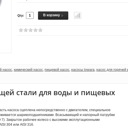
В корзину
Qty:
й насос
,
химический насос
,
пищевой насос
,
насосы lowara
,
насос для горячей
щей стали для воды и пищевых
часть насоса сцеплена непосредственно с двигателем, специальное
ерживается шарикоподшипниками. Всасывающий и напорный патрубки
 7). Закрытое рабочее колесо с высокими эксплутационными
SI 304 или AISI 316.