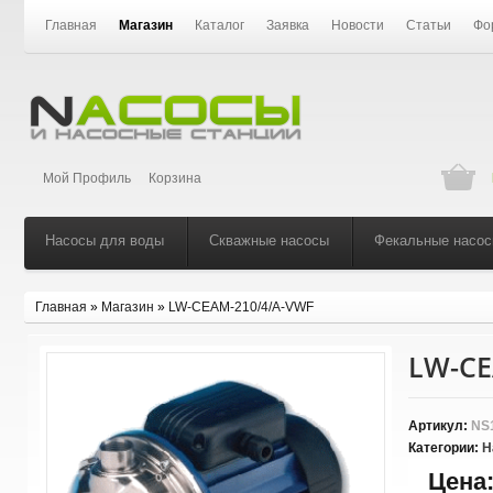
Главная
Магазин
Каталог
Заявка
Новости
Статьи
Фо
Мой Профиль
Корзина
Насосы для воды
Скважные насосы
Фекальные насо
Главная
»
Магазин
»
LW-CEAM-210/4/A-VWF
LW-CE
Артикул:
NS
Категории:
Н
Цена