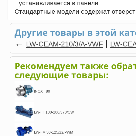
устанавливается в панели
Стандартные модели содержат отверсти
Другие товары в этой кат
←
|
LW-CEAM-210/3/A-VWF
LW-CEA
Рекомендуем также обра
следующие товары:
INOXT 80
LW-FF 100-200/370/CWT
LW-FM 50-125/22/PWM