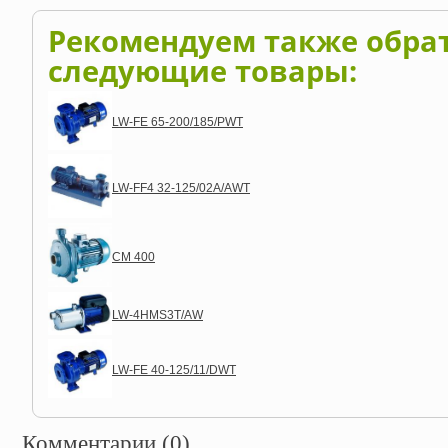
Рекомендуем также обра
следующие товары:
LW-FE 65-200/185/PWT
LW-FF4 32-125/02A/AWT
CM 400
LW-4HMS3T/AW
LW-FE 40-125/11/DWT
Комментарии (0)