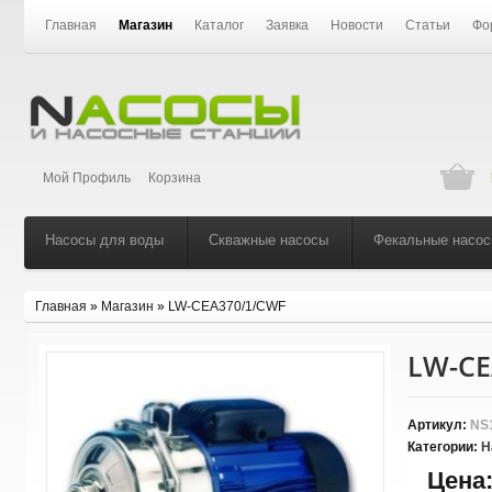
Главная
Магазин
Каталог
Заявка
Новости
Статьи
Фо
Мой Профиль
Корзина
Насосы для воды
Скважные насосы
Фекальные насо
Главная
»
Магазин
»
LW-CEA370/1/CWF
LW-CE
Артикул:
NS
Категории:
Н
Цена