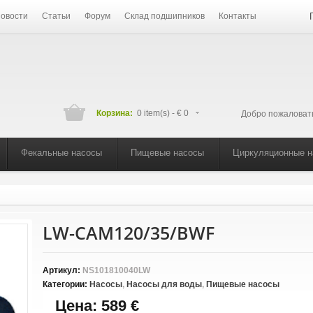
овости
Статьи
Форум
Склад подшипников
Контакты
Корзина:
0 item(s) -
€ 0
Добро пожаловат
Фекальные насосы
Пищевые насосы
Циркуляционные 
LW-CAM120/35/BWF
Артикул:
NS101810040LW
Категории:
Насосы
,
Насосы для воды
,
Пищевые насосы
Цена:
589 €