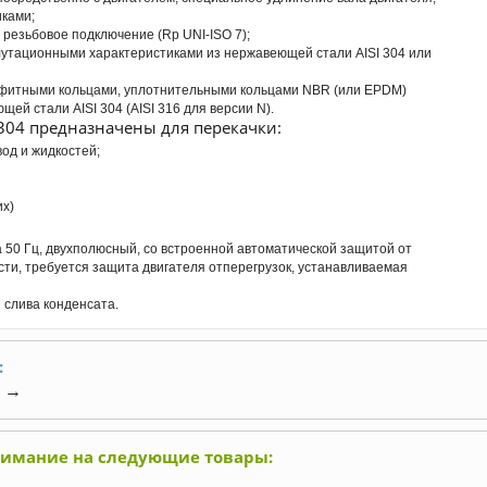
ками;
резьбовое подключение (Rp UNI-ISO 7);
лутационными характеристиками из нержавеющей стали AISI 304 или
афитными кольцами, уплотнительными кольцами NBR (или EPDM)
й стали AISI 304 (AISI 316 для версии N).
304 предназначены для перекачки:
вод и жидкостей;
их)
а 50 Гц, двухполюсный, со встроенной автоматической защитой от
сти, требуется защита двигателя отперегрузок, устанавливаемая
 слива конденсата.
:
→
нимание на следующие товары: