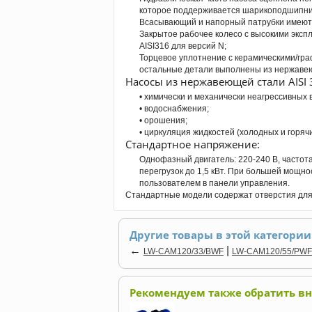
которое поддерживается шарикоподшипни
Всасывающий и напорный патрубки имеют 
Закрытое рабочее колесо с высокими эксп
AISI316 для версий N;
Торцевое уплотнение с керамическими/гр
остальные детали выполнены из нержавеюще
Насосы из нержавеющей стали AISI 
• химически и механически неагрессивных 
• водоснабжения;
• орошения;
• циркуляция жидкостей (холодных и горяч
Стандартное напряжение:
Однофазный двигатель: 220-240 В, частот
перегрузок до 1,5 кВт. При большей мощно
пользователем в панели управления.
Стандартные модели содержат отверстия для
Другие товары в этой категории
←
|
LW-CAM120/33/BWF
LW-CAM120/55/PWF
Рекомендуем также обратить в