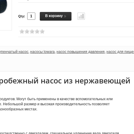
В корзину
Qty:
упенчатый насос
,
насосы lowara
,
насос повышения давления
,
насос для пищ
робежный насос из нержавеющей
родуктов. Могут быть применены в качестве вспомогательных или
е. Небольшой размер и высокая производительность позволяет
азнообразных местах.
посредственно с двигателем, специальное удлинение вала двигателя,