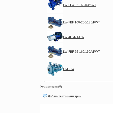
LW-FЕ4 32-160/03/AWT
LW-FBF 100-200/185/PWT
LW-4HM7T/CW
LW-FBF 65-160/110A/PWT
CM 214
Комментарии (0)
Добавить комментарий