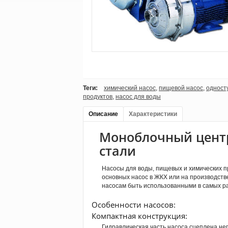
Теги:
химический насос
,
пищевой насос
,
одност
продуктов
,
насос для воды
Описание
Характеристики
Моноблочный цент
стали
Насосы для воды, пищевых и химических п
основных насос в ЖКХ или на производств
насосам быть использованными в самых р
Особенности насосов:
Компактная конструкция:
Гидравлическая часть насоса сцеплена не