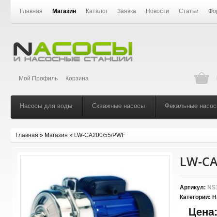
Главная
Магазин
Каталог
Заявка
Новости
Статьи
Фо
Мой Профиль
Корзина
Насосы для воды
Скважные насосы
Фекальные насо
Главная
»
Магазин
»
LW-CA200/55/PWF
LW-CA
Артикул:
NS
Категории:
Н
Цена