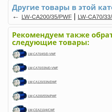
Другие товары в этой кат
←
|
LW-CA200/35/PWF
LW-CA70/33
Рекомендуем также обра
следующие товары:
LW-CA70/45/D-VWF
LW-CA70/33N/D-VWF
LW-CA120/33N/DWF
LW-CA200/55N/PWF
LW-CEA210/4/CWF