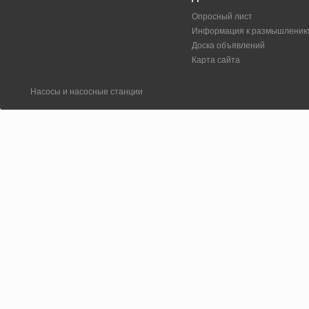
Опросный лист
Информация к размышлени
Доска объявлений
Карта сайта
Насосы и насосные станции