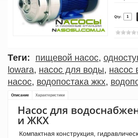
Qty:
Теги:
пищевой насос
,
односту
lowara
,
насос для воды
,
насос 
насос
,
водопостака жкх
,
водоп
Описание
Характеристики
Насос для водоснабже
и ЖКХ
Компактная конструкция, гидравличес