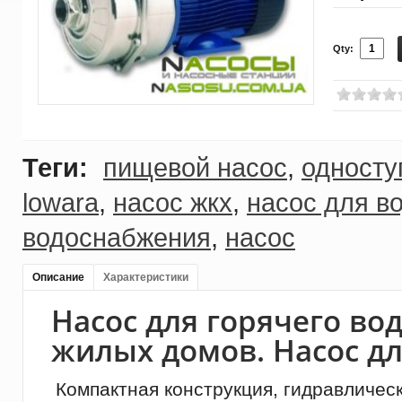
Qty:
Теги:
пищевой насос
,
односту
lowara
,
насос жкх
,
насос для в
водоснабжения
,
насос
Описание
Характеристики
Насос для горячего в
жилых домов. Насос д
Компактная конструкция, гидравличес