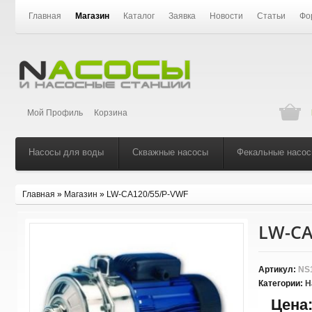
Главная
Магазин
Каталог
Заявка
Новости
Статьи
Фо
Мой Профиль
Корзина
Насосы для воды
Скважные насосы
Фекальные насо
Главная
»
Магазин
»
LW-CA120/55/P-VWF
LW-CA
Артикул:
NS
Категории:
Н
Цена