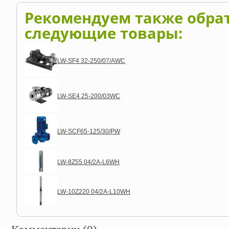
Рекомендуем также обра
следующие товары:
LW-SF4 32-250/07/AWC
LW-SE4 25-200/03WC
LW-SCF65-125/30/PW
LW-8Z55 04/2A-L6WH
LW-10Z220 04/2A-L10WH