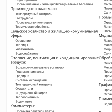
Водоподготовка
Техно
Промышленные и жилищно#коммунальные бассейны
Мыть
Производство пластмасс:
Пиво
Сани
Температурный контроль
Промы
Экструдеры
Производство полимеров
Окра
Термическая обработка
Легки
Сельское хозяйство и жилищно-комумнальная
Повы
сфера:
Медиц
Орошение
Лазе
Теплицы
Масс
Увлажнители
Меди
Водоснабжение
Санит
Отопление, вентиляция и кондиционирование
Обрабо
воздуха:
Очист
Воздухоочистительные установки
Механ
Рециркуляция воды
Пром
Градирни
Пром
Системы охлаждения
Химич
График
Температурный контроль
Охладители
Пром
Индукционный нагрев
Охла
Теплообменники
Примен
Водонагрев
Водос
Компьютеры:
Промывка печатной платы