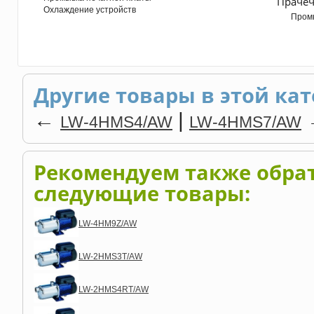
Прачеч
Охлаждение устройств
Пром
Другие товары в этой кат
←
|
LW-4HMS4/AW
LW-4HMS7/AW
Рекомендуем также обра
следующие товары:
LW-4HM9Z/AW
LW-2HMS3T/AW
LW-2HMS4RT/AW