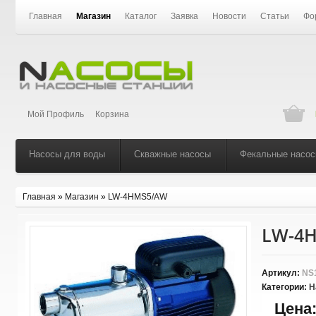
Главная
Магазин
Каталог
Заявка
Новости
Статьи
Фо
Мой Профиль
Корзина
Насосы для воды
Скважные насосы
Фекальные насо
Главная
»
Магазин
»
LW-4HMS5/AW
LW-4
Артикул:
NS
Категории:
Н
Цена