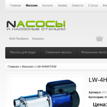
Главная
Магазин
Каталог
Заявка
Новости
Статьи
Фо
Мой Профиль
Корзина
Насосы для воды
Скважные насосы
Фекальные насо
Главная
»
Магазин
»
LW-4HM4T/AW
LW-4
Артикул:
NS
Категории:
Н
Цена