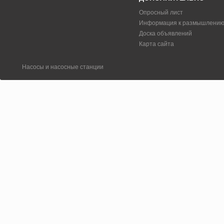
Опросный лист
Информация к размышлени
Доска объявлений
Карта сайта
Насосы и насосные станции