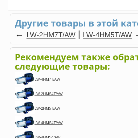
Другие товары в этой кат
←
|
LW-2HM7T/AW
LW-4HM5T/AW
Рекомендуем также обра
следующие товары:
LW-4HM7T/AW
LW-2HMS4T/AW
LW-2HM5T/AW
LW-4HMS4T/AW
LW-4HMS4/AW