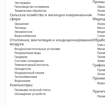
Промы
Экструдеры
Производство полимеров
Окра
Термическая обработка
Легки
Сельское хозяйство и жилищно-комумнальная
Повы
сфера:
Медиц
Орошение
Лазе
Теплицы
Масс
Увлажнители
Меди
Водоснабжение
Санит
Отопление, вентиляция и кондиционирование
Обрабо
воздуха:
Очист
Воздухоочистительные установки
Механ
Рециркуляция воды
Пром
Градирни
Пром
Системы охлаждения
Химич
График
Температурный контроль
Охладители
Пром
Индукционный нагрев
Охла
Теплообменники
Примен
Водонагрев
Водос
Компьютеры:
Промывка печатной платы
Прачеч
Охлаждение устройств
Пром