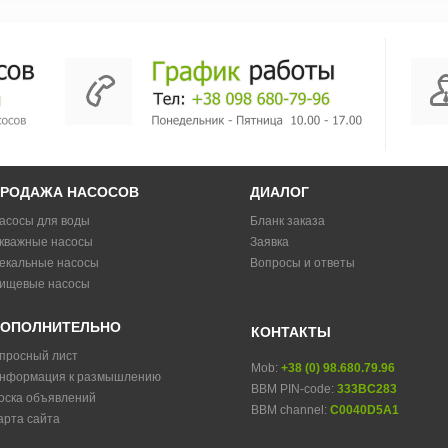
РОДАЖА НАСОСОВ
ДИАЛОГ
асосы для воды
Бланк заказа
кважные насосы
Заявка
екальные насосы
Вопросы и ответы
ищевые насосы
ОПОЛНИТЕЛЬНО
КОНТАКТЫ
просный лист
Mob:
+38 (0) 98.680.79.96
нформация к размышлению
BBM PIN-code:
333BC283
оска объявлений
BBM channel:
C0040D5A1
арта сайта