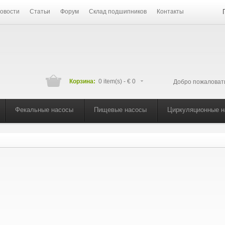
овости
Статьи
Форум
Склад подшипников
Контакты
Корзина:
0 item(s) -
€ 0
Добро пожаловат
Фекальные насосы
Пищевые насосы
Циркуляционные 