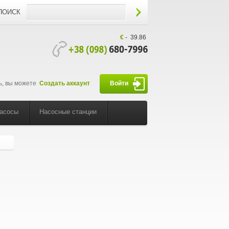
ПОИСК
€
-
39.86
ь, вы можете
Создать аккаунт
Войти
насосы
Насосные станции