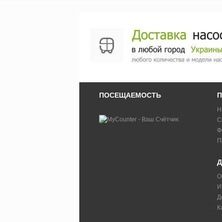
ПОСЕЩАЕМОСТЬ
П
Н
С
Ф
П
Д
О
И
Д
К