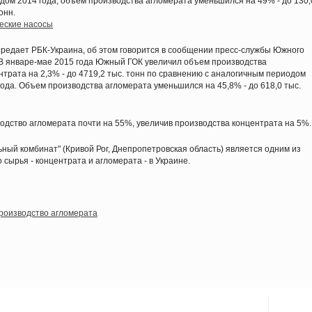
дом 2014 года, объем производства агломерата уменьшился на 49% - до 130,
онн.
еские насосы
ередает РБК-Украина, об этом говорится в сообщении пресс-службы Южного
В январе-мае 2015 года Южный ГОК увеличил объем производства
нтрата на 2,3% - до 4719,2 тыс. тонн по сравнению с аналогичным периодом
года. Объем производства агломерата уменьшился на 45,8% - до 618,0 тыс.
дство агломерата почти на 55%, увеличив производства концентрата на 5%.
ый комбинат" (Кривой Рог, Днепропетровская область) является одним из
сырья - концентрата и агломерата - в Украине.
роизводство агломерата