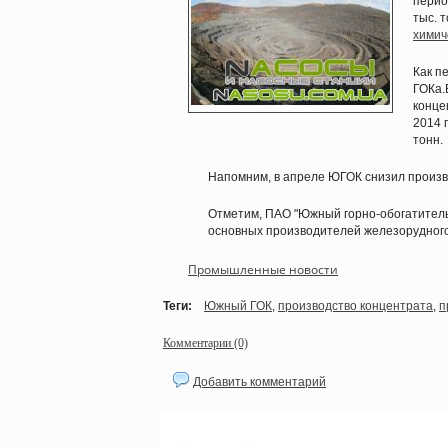
перио
тыс. т
химич
Как п
ГОКа.
конце
2014 
тонн.
Напомним, в апреле ЮГОК снизил произво
Отметим, ПАО "Южный горно-обогатительн
основных производителей железорудного 
Промышленные новости
Теги:
Южный ГОК
,
производство концентрата
,
п
Комментарии (0)
Добавить комментарий