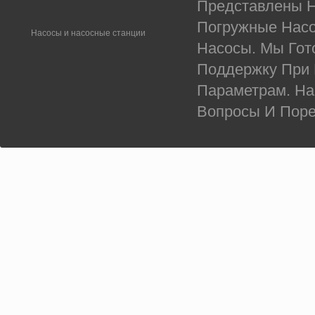
Представлены Н
Погружные Насо
Насосы и насосные станции
Насосы. Мы Гот
Поддержку При
Параметрам. На
Вопросы И Поре