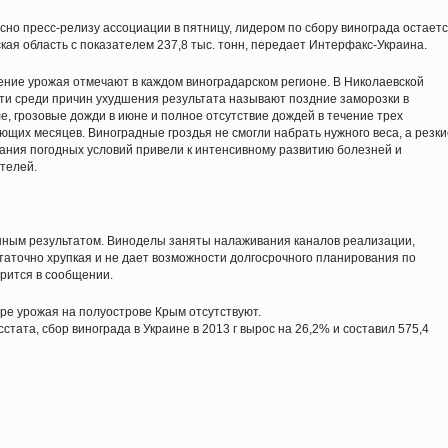
сно пресс-релизу ассоциации в пятницу, лидером по сбору винограда остает
кая область с показателем 237,8 тыс. тонн, передает Интерфакс-Украина.
ние урожая отмечают в каждом виноградарском регионе. В Николаевской
ти среди причин ухудшения результата называют поздние заморозки в
е, грозовые дожди в июне и полное отсутствие дождей в течение трех
ющих месяцев. Виноградные гроздья не смогли набрать нужного веса, а резки
ания погодных условий привели к интенсивному развитию болезней и
телей.
нным результатом. Виноделы заняты налаживания каналов реализации,
таточно хрупкая и не дает возможности долгосрочного планирования по
орится в сообщении.
оре урожая на полуострове Крым отсутствуют.
стата, сбор винограда в Украине в 2013 г вырос на 26,2% и составил 575,4