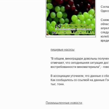
Согла
Одесс
Сниже
облас
апрел
следу
колеб
вреди
пищевые насосы
"В общем, виноградари довольны получе
отмечают, что сегодняшняя ситуация дос
востребованности виноматериала", - гов
В ассоциации уточнили, что данные о сб
Как сообщалось со ссылкой на данные Гос
тыс. тонн.
Промышленные новости