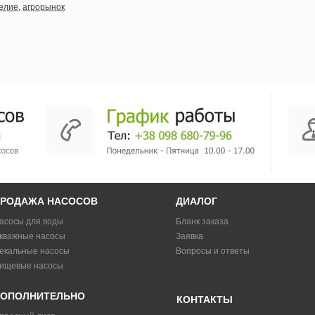
елие
,
агрорынок
РОДАЖА НАСОСОВ
ДИАЛОГ
асосы для воды
Бланк заказа
кважные насосы
Заявка
екальные насосы
Вопросы и ответы
ищевые насосы
ОПОЛНИТЕЛЬНО
КОНТАКТЫ