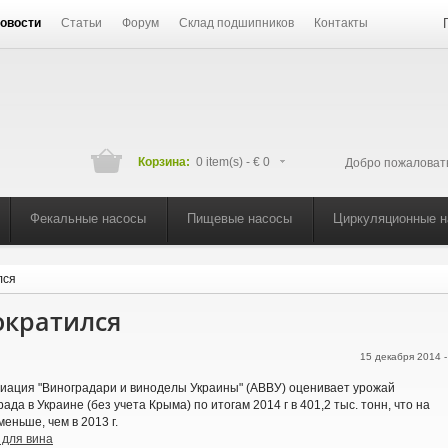
овости
Статьи
Форум
Склад подшипников
Контакты
Корзина:
0 item(s) -
€ 0
Добро пожаловат
Фекальные насосы
Пищевые насосы
Циркуляционные 
лся
ократился
15 декабря 2014 
иация "Виноградари и виноделы Украины" (АВВУ) оценивает урожай
рада в Украине (без учета Крыма) по итогам 2014 г в 401,2 тыс. тонн, что на
меньше, чем в 2013 г.
 для вина