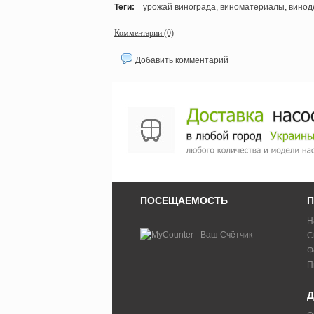
Теги:
урожай винограда
,
виноматериалы
,
винод
Комментарии (0)
Добавить комментарий
ПОСЕЩАЕМОСТЬ
П
Н
С
Ф
П
Д