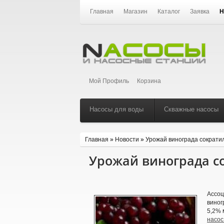
Главная
Магазин
Каталог
Заявка
Н
Мой Профиль
Корзина
Насосы для воды
Скважные насосы
Главная
»
Новости
»
Урожай винограда сократи
Урожай винограда с
Ассоц
виног
5,2% 
насос