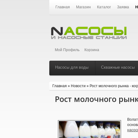
Главная
Магазин
Каталог
Заявка
Н
Мой Профиль
Корзина
Насосы для воды
Скважные насосы
Главная
»
Новости
»
Рост молочного рынка - ког
Рост молочного рынка
Волат
основ
насос