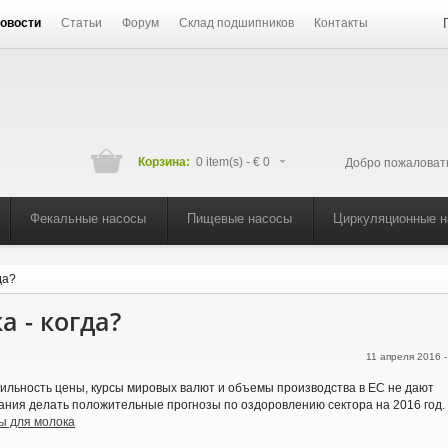
овости
Статьи
Форум
Склад подшипников
Контакты
Корзина:
0 item(s) -
€ 0
Добро пожаловат
Фекальные насосы
Пищевые насосы
Циркуляционные 
да?
 - когда?
11 апреля 2016 
ильность цены, курсы мировых валют и объемы производства в ЕС не дают
ания делать положительные прогнозы по оздоровлению сектора на 2016 год.
ы для молока