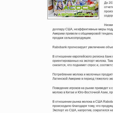
До 20
отчет
произ
оздор
Низки
доллару США, неэффективные меры подде
Америки привели к общемировой тенденци
продаж сельхозпродукции.
Rabobank прогнозирует увеличение объем
В отношении европейского региона банк
ориентированных на экспорт молока. Так
снизится, что поднимет спрос и, соответс
Потребление молока и молочных продукто
Латинской Америке в период тяжелого эк
Поведение игроков на рынке приведет к с
молоко в Китае и Юго-Восточной Азии, п
В отношении рынка молока в США Raboban
происходило благодаря тому, что продук
Экспорт из США, напротив, сократился н