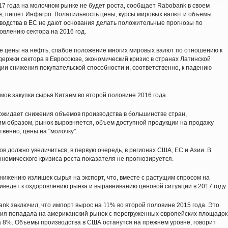
17 года на молочном рынке не будет роста, сообщает Rabobank в своем
е, пишет Инфагро. Волатильность цены, курсы мировых валют и объемы
водства в ЕС не дают основания делать положительные прогнозы по
овлению сектора на 2016 год.
е цены на нефть, слабое положение многих мировых валют по отношению к
ржки сектора в Евросоюзе, экономический кризис в странах Латинской
и снижения покупательской способности и, соответственно, к падению
ов закупки сырья Китаем во второй половине 2016 года.
 ожидает снижения объемов производства в большинстве стран,
им образом, рынок выровняется, объем доступной продукции на продажу
твенно, цены на "молочку".
в должно увеличиться, в первую очередь, в регионах США, ЕС и Азии. В
ономического кризиса роста показателя не прогнозируется.
нижению излишек сырья на экспорт, что, вместе с растущим спросом на
риведет к оздоровлению рынка и выравниванию ценовой ситуации в 2017 году.
k заключил, что импорт вырос на 11% во второй половине 2015 года. Это
ция попадала на американский рынок с перегруженных европейских площадок
а 8%. Объемы производства в США останутся на прежнем уровне, говорит