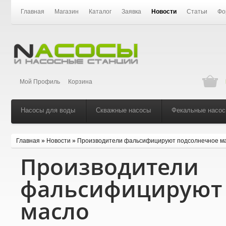
Главная
Магазин
Каталог
Заявка
Новости
Статьи
Фо
Мой Профиль
Корзина
Насосы для воды
Скважные насосы
Фекальные насо
Главная
»
Новости
»
Производители фальсифицируют подсолнечное м
Производители
фальсифицируют 
масло