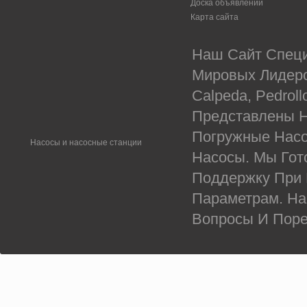
Доска объявлений
Карта сайта
Наш Сайт Специ
Мировых Лидеров
Calpeda, Pedrol
Представлены Н
Погружные Насо
Насосы и насосные станции
Насосы. Мы Гот
Поддержку При
Параметрам. На
Вопросы И Поре