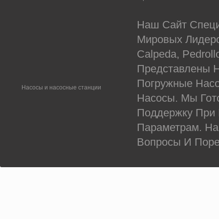
Наш Сайт Специ
Мировых Лидеров
Calpeda, Pedrol
Представлены Н
Погружные Насо
Насосы и насосные станции
Насосы. Мы Гот
Поддержку При
Параметрам. На
Вопросы И Поре