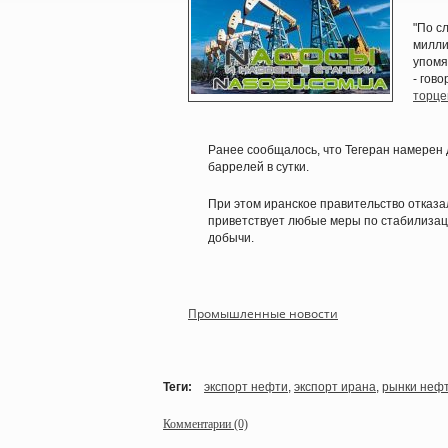
"По с
милли
упомя
- гов
торце
Ранее сообщалось, что Тегеран намерен 
баррелей в сутки.
При этом иранское правительство отказал
приветствует любые меры по стабилизац
добычи.
Промышленные новости
Теги:
экспорт нефти
,
экспорт ирана
,
рынки неф
Комментарии (0)