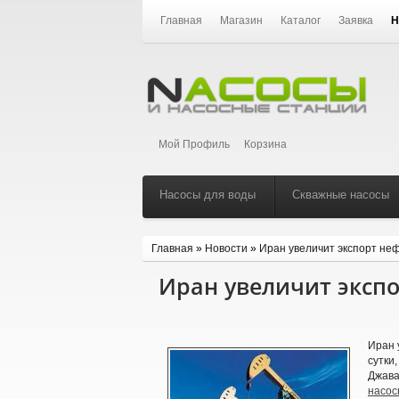
Главная
Магазин
Каталог
Заявка
Н
Мой Профиль
Корзина
Насосы для воды
Скважные насосы
Главная
»
Новости
»
Иран увеличит экспорт неф
Иран увеличит экспо
Иран 
сутки
Джава
насос