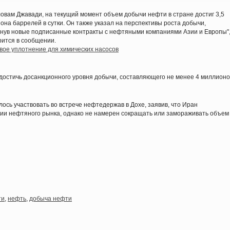
ловам Джавади, на текущий момент объем добычи нефти в стране достиг 3,5
она баррелей в сутки. Он также указал на перспективы роста добычи,
нув новые подписанные контракты с нефтяными компаниями Азии и Европы"
орится в сообщении.
вое уплотнение для химических насосов
достичь досанкционного уровня добычи, составляющего не менее 4 миллионо
ось участвовать во встрече нефтедержав в Дохе, заявив, что Иран
ии нефтяного рынка, однако не намерен сокращать или замораживать объем
ти
,
нефть
,
добыча нефти