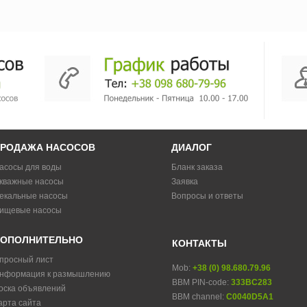
РОДАЖА НАСОСОВ
ДИАЛОГ
асосы для воды
Бланк заказа
кважные насосы
Заявка
екальные насосы
Вопросы и ответы
ищевые насосы
ОПОЛНИТЕЛЬНО
КОНТАКТЫ
просный лист
Mob:
+38 (0) 98.680.79.96
нформация к размышлению
BBM PIN-code:
333BC283
оска объявлений
BBM channel:
C0040D5A1
арта сайта