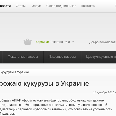
овости
Статьи
Форум
Склад подшипников
Контакты
Корзина:
0 item(s) -
€ 0
Добро пожаловат
Фекальные насосы
Пищевые насосы
Циркуляционные 
кукурузы в Украине
урожаю кукурузы в Украине
14 декабря 2015 
ообщает АПК-Информ, основными факторами, обусловившими данное
ние, являются неблагоприятные агроклиматические условия в основной
д вегетации зерновой и уборочной кампании, что повлияло на урожайность
й культуры.