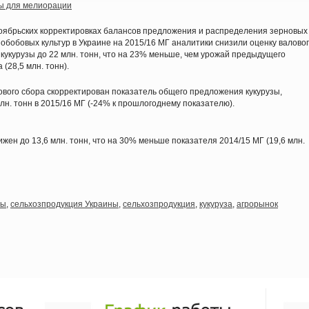
ы для мелиорации
оябрьских корректировках балансов предложения и распределения зерновых
нобобовых культур в Украине на 2015/16 МГ аналитики снизили оценку валово
 кукурузы до 22 млн. тонн, что на 23% меньше, чем урожай предыдущего
 (28,5 млн. тонн).
ового сбора скорректирован показатель общего предложения кукурузы,
лн. тонн в 2015/16 МГ (-24% к прошлогоднему показателю).
жен до 13,6 млн. тонн, что на 30% меньше показателя 2014/15 МГ (19,6 млн.
зы
,
сельхозпродукция Украины
,
сельхозпродукция
,
кукуруза
,
агрорынок