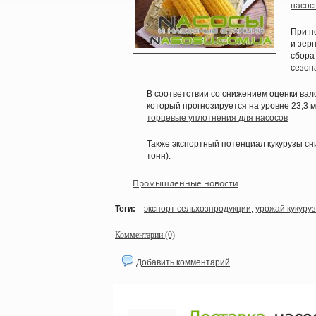
насос
При н
и зер
сбора
сезона
В соответствии со снижением оценки вал
который прогнозируется на уровне 23,3 м
торцевые уплотнения для насосов
Также экспортный потенциал кукурузы сни
тонн).
Промышленные новости
Теги:
экспорт сельхозпродукции
,
урожай кукуру
Комментарии (0)
Добавить комментарий