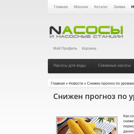
Главная
Магазин
Каталог
Заявка
Н
Мой Профиль
Корзина
Насосы для воды
Скважные насосы
Главная
»
Новости
»
Cнижен прогноз по урожаю 
Cнижен прогноз по 
Как с
сниже
перио
данно