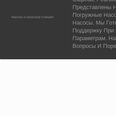
Представлены Н
Погружные Насо
Насосы и насосные станции
Насосы. Мы Гот
Поддержку При
Параметрам. На
Вопросы И Поре