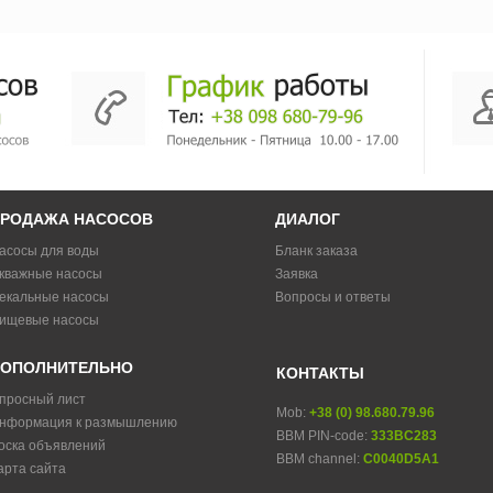
РОДАЖА НАСОСОВ
ДИАЛОГ
асосы для воды
Бланк заказа
кважные насосы
Заявка
екальные насосы
Вопросы и ответы
ищевые насосы
ОПОЛНИТЕЛЬНО
КОНТАКТЫ
просный лист
Mob:
+38 (0) 98.680.79.96
нформация к размышлению
BBM PIN-code:
333BC283
оска объявлений
BBM channel:
C0040D5A1
арта сайта