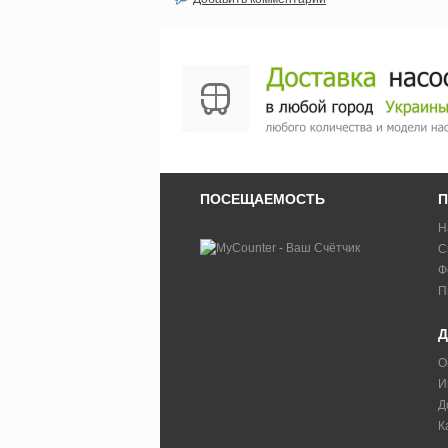
ПОСЕЩАЕМОСТЬ
П
Н
С
Ф
П
Д
О
И
Д
К