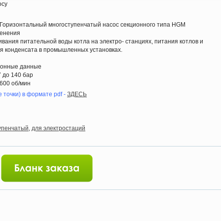
осу
Горизонтальный многоступенчатый насос секционного типа HGM
менения
ивания питательной воды котла на электро- станциях, питания котлов и
я конденсата в промышленных установках.
ионные данные
 до 140 бар
600 об/мин
 точки) в формате pdf -
ЗДЕСЬ
упенчатый
,
для электростаций