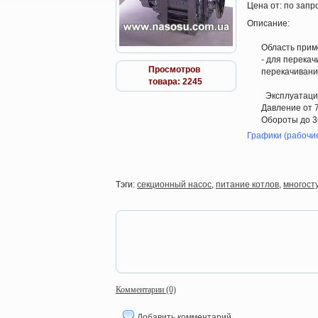
Цена от:
по запр
Описание:
Область при
- для перекач
Просмотров
перекачивани
товара: 2245
Эксплуатац
Давление от 7
Обороты до 3
Графики (рабочие
Тэги:
секционный насос
,
питание котлов
,
многост
Комментарии (0)
Добавить комментарий