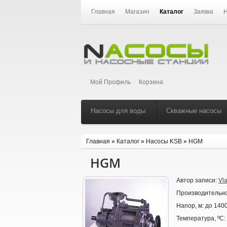
Главная
Магазин
Каталог
Заявка
Н
Мой Профиль
Корзина
Насосы для воды
Скважные насосы
Главная
»
Каталог
»
Насосы KSB
»
HGM
HGM
Автор записи:
Vl
Производительно
Напор, м:
до 140
Температура, ºС: