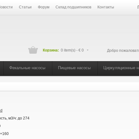
овости
Статьи
Форум
Склад подшипников
Контакты
Корзина:
0 item(s) -
€ 0
Добро пожаловат
Фекальные насосы
Пищевые насосы
Циркуляционные 
ad
сть, м3/ч:
до 274
0
+160