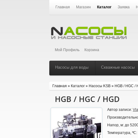
Главная
Магазин
Каталог
Заявка
Н
Мой Профиль
Корзина
Насосы для воды
Скважные насосы
Главная
»
Каталог
»
Насосы KSB
»
HGB / HGC /
HGB / HGC / HGD
Автор записи:
Vl
Производительно
Напор, м:
до 520
Температура, ºС: