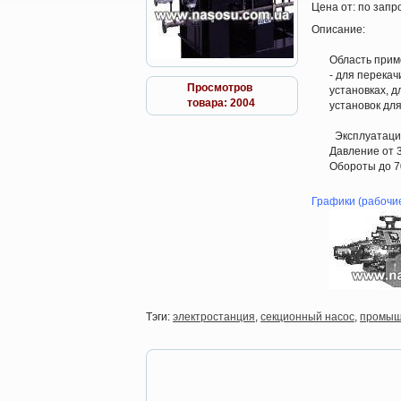
Цена от:
по запр
Описание:
Область при
- для перека
Просмотров
установках, 
товара: 2004
установок для
Эксплуатац
Давление от 
Обороты до 7
Графики (рабочие
Тэги:
электростанция
,
секционный насос
,
промыш