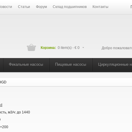
овости
Статьи
Форум
Склад подшипников
Контакты
Корзина:
0 item(s) -
€ 0
Добро пожаловат
Фекальные насосы
Пищевые насосы
Циркуляционные 
 HGD
ad
сть, м3/ч:
до 1440
0
+200