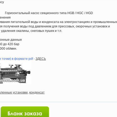
осу
Горизонтальный насос секционного типа HGB / HGC / HGD
менения
чивания питательной воды и конденсата на электростанциях и промышленных
для получения воды под давлением для прессовых, окорочных установок и
 удаления окалины, снеговых пушек и т.п.
ионные данные
30 до 420 бар
000 об/мин.
 точки) в формате pdf -
ЗДЕСЬ
ленные установки
,
конденсат