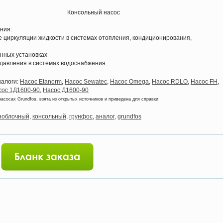
Консольный насос
ения:
е циркуляции жидкости в системах отопления, кондиционирования,
нных установках
давления в системах водоснабжения
алоги:
Насос Etanorm
,
Насос Sewatec
,
Насос Omega
,
Насос RDLO
,
Насос FH
,
сос 1Д1600-90
,
Насос Д1600-90
насосах Grundfos, взята из открытых источников и приведена для справки
ноблочный
,
консольный
,
грунфос
,
аналог
,
grundfos