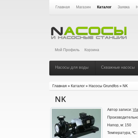
Главная
Магазин
Каталог
Заявка
Н
Мой Профиль
Корзина
Насосы для воды
Скважные насосы
Главная
»
Каталог
»
Насосы Grundfos
»
NK
NK
Автор записи:
Vl
Производительно
Напор, м:
150
Температура, ºС: