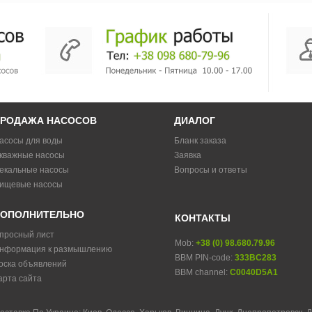
РОДАЖА НАСОСОВ
ДИАЛОГ
асосы для воды
Бланк заказа
кважные насосы
Заявка
екальные насосы
Вопросы и ответы
ищевые насосы
ОПОЛНИТЕЛЬНО
КОНТАКТЫ
просный лист
Mob:
+38 (0) 98.680.79.96
нформация к размышлению
BBM PIN-code:
333BC283
оска объявлений
BBM channel:
C0040D5A1
арта сайта