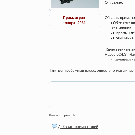
Описание:
Просмотров
Область примен
товара: 2081
• Обеспечени
вентиляции
• В промышле
• Повышение 
Качественные ан
Насос LC/LS
,
На
* - информация о 
Тэги:
центробежный насос
,
одноступенчатый
,
мо
Комментарии (0)
Добавить комментарий