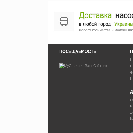
ПОСЕЩАЕМОСТЬ
П
Н
С
Ф
П
Д
О
И
Д
К