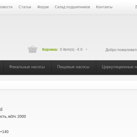
овости
Статьи
Форум
Склад подшипников
Контакты
Корзина:
0 item(s) -
€ 0
Добро пожаловат
Фекальные насосы
Пищевые насосы
Циркуляционные 
ad
сть, м3/ч:
2000
+140