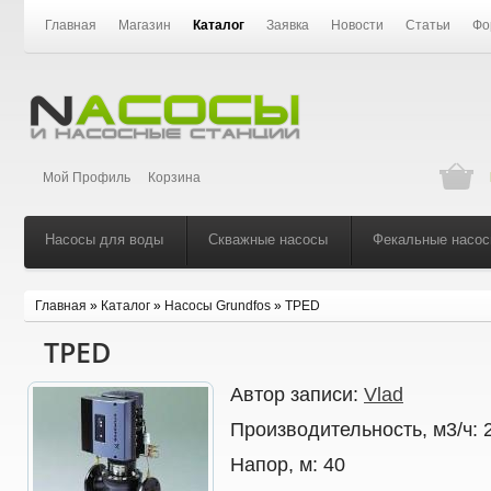
Главная
Магазин
Каталог
Заявка
Новости
Статьи
Фо
Мой Профиль
Корзина
Насосы для воды
Скважные насосы
Фекальные насо
Главная
»
Каталог
»
Насосы Grundfos
»
TPED
TPED
Автор записи:
Vlad
Производительность, м3/ч:
Напор, м:
40