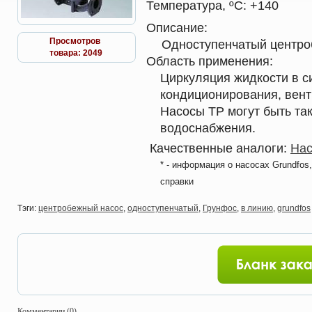
Температура, ºС:
+140
Описание:
Просмотров
Одноступенчатый центро
товара: 2049
Область применения:
Циркуляция жидкости в с
кондиционирования, вен
Насосы TP могут быть та
водоснабжения.
Качественные аналоги:
Нас
* - информация о насосах Grundfos
справки
Тэги:
центробежный насос
,
одноступенчатый
,
Грунфос
,
в линию
,
grundfos
Комментарии (0)