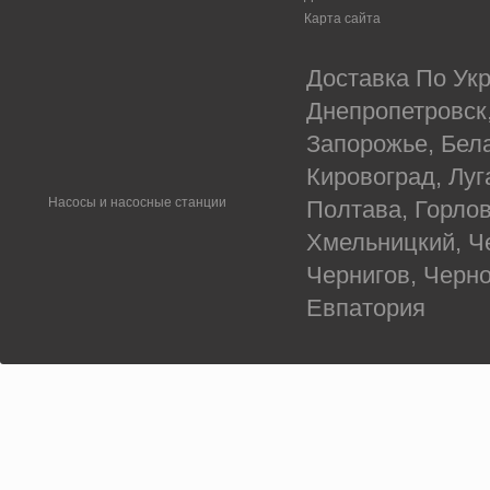
Карта сайта
Доставка По Укр
Днепропетровск
Запорожье, Бел
Кировоград, Луг
Насосы и насосные станции
Полтава, Горлов
Хмельницкий, Ч
Чернигов, Черн
Евпатория