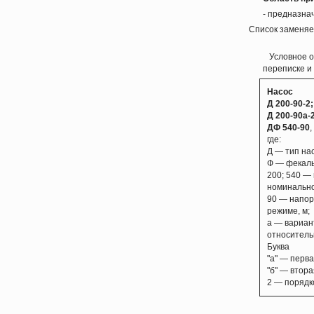
- предназна
Список заменяе
Условное о
переписке и
Насос
Д 200-90-2;
Д 200-90а-2
ДФ 540-90
,
где:
Д — тип нас
Ф — фекал
200; 540 — 
номинально
90 — напор
режиме, м;
а — вариан
относитель
Буква
"а" — перва
"б" — втора
2 — порядк