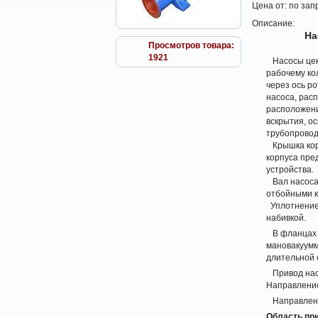
Цена от:
по зап
Описание:
На
Просмотров товара:
1921
Насосы цен
рабочему ко
через ось р
насоса, рас
расположени
вскрытия, о
трубопровод
Крышка корп
корпуса пре
устройства.
Вал насоса
отбойными к
Уплотнение 
набивкой.
В фланцах п
мановакуумм
длительной 
Привод насо
Направление
Направление
Область пр