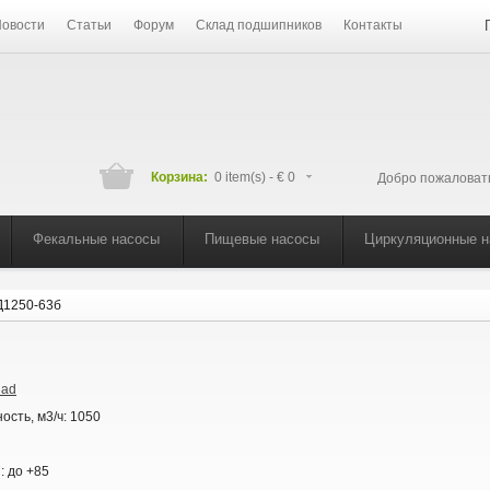
овости
Статьи
Форум
Склад подшипников
Контакты
Корзина:
0 item(s) -
€ 0
Добро пожаловат
Фекальные насосы
Пищевые насосы
Циркуляционные 
Д1250-63б
lad
ость, м3/ч:
1050
С:
до +85