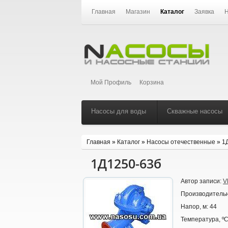
Главная
Магазин
Каталог
Заявка
Н
Мой Профиль
Корзина
Насосы для воды
Скважные насосы
Главная
»
Каталог
»
Насосы отечественные
»
1
1Д1250-63б
Автор записи:
V
Производительн
Напор, м:
44
Температура, º