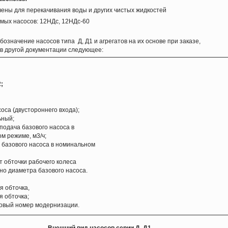
чены для перекачивания воды и других чистых жидкостей
мых насосов: 12НДс, 12НДс-60
бозначение насосов типа Д, Д1 и агрегатов на их основе при заказе,
 в другой документации следующее:
;
оса (двустороннего входа);
ьный;
подача базового насоса в
м режиме, м3/ч;
 базового насоса в номинальном
т обточки рабочего колеса
но диаметра базового насоса.
я обточка,
я обточка;
овый номер модернизации.