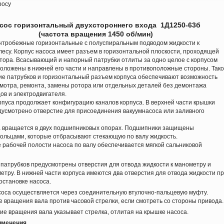
росу
сос горизонтальный двухстороннего входа 1Д1250-63б
(частота вращения 1450 об/мин)
тробежные горизонтальные с полуспиральным подводом жидкости к
лесу. Корпус насоса имеет разъем в горизонтальной плоскости, проходящей
отора. Всасывающий и напорный патрубки отлиты за одно целое с корпусом
положены в нижней его части и направлены в противоположные стороны. Так
е патрубков и горизонтальный разъем корпуса обеспечивают возможность
смотра, ремонта, замены ротора или отдельных деталей без демонтажа
ов и электродвигателя.
уса продолжает конфигурацию каналов корпуса. В верхней части крышки
дусмотрено отверстие для присоединения вакуумнасоса или заливного
 вращается в двух подшипниковых опорах. Подшипники защищены
ольцами, которые отбрасывают стекающую по валу жидкость.
рабочей полости насоса по валу обеспечивается мягкой сальниковой
атрубков предусмотрены отверстия для отвода жидкости к манометру и
етру. В нижней части корпуса имеются два отверстия для отвода жидкости п
остановке насоса.
са осуществляется через соединительную втулочно-пальцевую муфту.
 вращения вала против часовой стрелки, если смотреть со стороны привода.
 вращения вала указывает стрелка, отлитая на крышке насоса.
именения