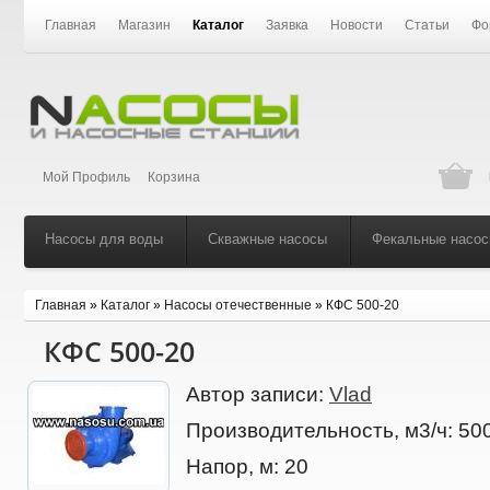
Главная
Магазин
Каталог
Заявка
Новости
Статьи
Фо
Мой Профиль
Корзина
Насосы для воды
Скважные насосы
Фекальные насо
Главная
»
Каталог
»
Насосы отечественные
»
КФС 500-20
КФС 500-20
Автор записи:
Vlad
Производительность, м3/ч:
50
Напор, м:
20