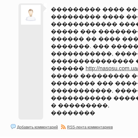
��������� ���� ��
��������� ���� ���
������������ ����
����� ��� �������
������ �� ���� ��
�������. ��� ����
�����������, ����
��������������� 
������
http://nasosu.com.ua
����� ��������� ��
�������� ��� ���
�����������, ����
����������� ����
� ���������,
��������
Добавить комментарий
RSS-лента комментариев