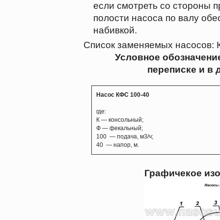
если смотреть со стороны 
полости насоса по валу обе
набивкой.
Список заменяемых насосов: 
Условное обозначение
переписке и в 
Насос КФС 100-40
где:
К — консольный;
Ф — фекальный;
100 — подача, м3/ч;
40 — напор, м.
Графичекое из