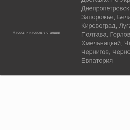
Днепропетровск
Запорожье, Бел
Кировоград, Луг
Насосы и насосные станции
Полтава, Горлов
Хмельницкий, Ч
Чернигов, Черн
Евпатория