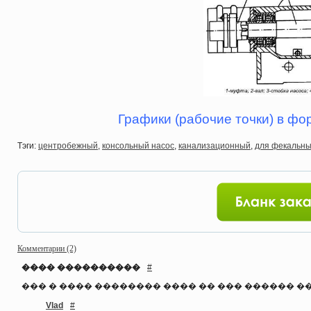
Графики (рабочие точки) в фо
Тэги:
центробежный
,
консольный насос
,
канализационный
,
для фекальны
Комментарии (2)
���� ����������
#
��� � ���� �������� ���� �� ��� ������ ���
Vlad
#