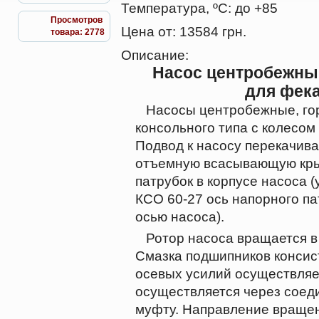
Температура, ºС:
до +85
Просмотров
Цена от:
13584 грн.
товара: 2778
Описание:
Насос центробежны
для фек
Насосы центробежные, гор
консольного типа с колесом
Подвод к насосу перекачива
отъемную всасывающую кры
патрубок в корпусе насоса (
КСО 60-27 ось напорного па
осью насоса).
Ротор насоса вращается в 
Смазка подшипников консист
осевых усилий осуществляе
осуществляется через соед
муфту. Направление вращен