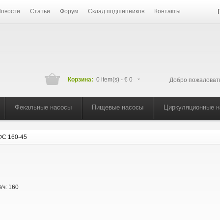
овости
Статьи
Форум
Склад подшипников
Контакты
Корзина:
0 item(s) -
€ 0
Добро пожаловат
Фекальные насосы
Пищевые насосы
Циркуляционные 
ФС 160-45
/ч:
160