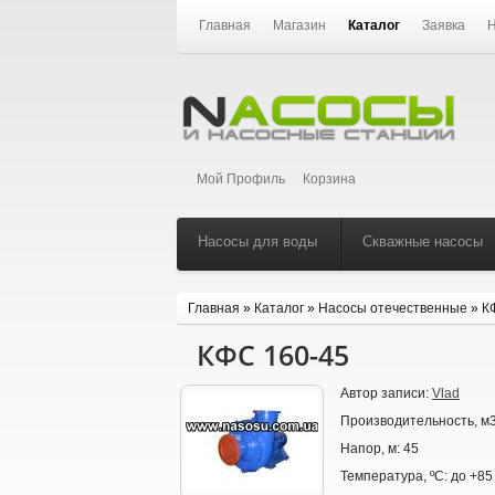
Главная
Магазин
Каталог
Заявка
Н
Мой Профиль
Корзина
Насосы для воды
Скважные насосы
Главная
»
Каталог
»
Насосы отечественные
»
К
КФС 160-45
Автор записи:
Vlad
Производительность, м3
Напор, м:
45
Температура, ºС:
до +85