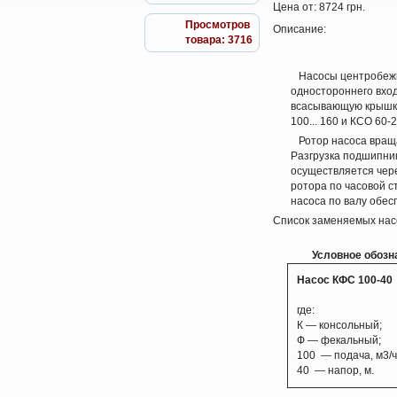
Цена от:
8724 грн.
Просмотров
Описание:
товара: 3716
Насосы центробежны
одностороннего вход
всасывающую крышку,
100... 160 и КСО 60-
Ротор насоса враща
Разгрузка подшипни
осуществляется чер
ротора по часовой с
насоса по валу обес
Список заменяемых насо
Условное обозн
Насос КФС 100-40
где:
К — консольный;
Ф — фекальный;
100 — подача, м3/ч
40 — напор, м.