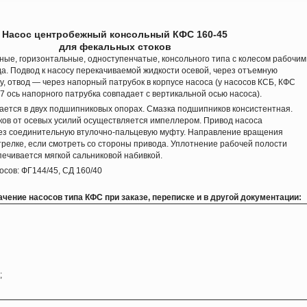
Насос центробежный консольный КФС 160-45
для фекальных стоков
е, горизонтальные, одноступенчатые, консольного типа с колесом рабочим
а. Подвод к насосу перекачиваемой жидкости осевой, через отъемную
 отвод — через напорный патрубок в корпусе насоса (у насосов КСБ, КФС
27 ось напорного патрубка совпадает с вертикальной осью насоса).
ется в двух подшипниковых опорах. Смазка подшипников консистентная.
ков от осевых усилий осуществляется импеллером. Привод насоса
ез соединительную втулочно-пальцевую муфту. Направление вращения
трелке, если смотреть со стороны привода. Уплотнение рабочей полости
печивается мягкой сальниковой набивкой.
сов: ФГ144/45, СД 160/40
ачение насосов типа КФС при заказе,
переписке и в другой документации:
;