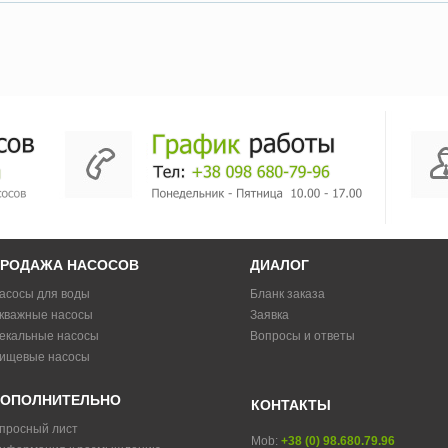
РОДАЖА НАСОСОВ
ДИАЛОГ
асосы для воды
Бланк заказа
кважные насосы
Заявка
екальные насосы
Вопросы и ответы
ищевые насосы
ОПОЛНИТЕЛЬНО
КОНТАКТЫ
просный лист
Mob:
+38 (0) 98.680.79.96