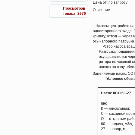
Цена от:
по запросу
Просмотров
Описание:
товара: 2976
Насосы центробежные, 
одностороннего входа. 
крышку, отвод — через н
ось напорного патрубка
Ротор насоса враща
Разгрузка подшипни
осуществляется чер
ротора по часовой с
насоса по валу обес
Заменяемый насос: СОТ
Условное обозн
Насос КСО 60-27
где:
К — консольный;
С — сахарной про
О — открытым рабо
60 — подача, м3/ч;
27 — напор, м.