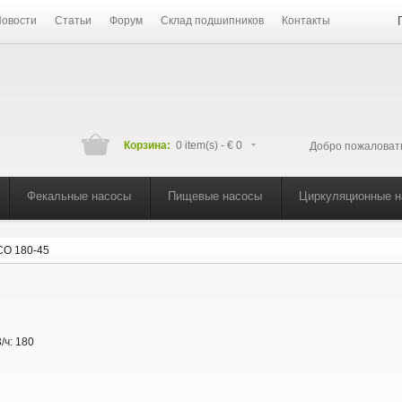
овости
Статьи
Форум
Склад подшипников
Контакты
Корзина:
0 item(s) -
€ 0
Добро пожаловат
Фекальные насосы
Пищевые насосы
Циркуляционные 
СО 180-45
/ч:
180