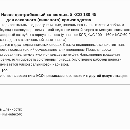
Насос центробежный консольный КСО 180-45
для сахарного (пищевого) производства
горизонтальные, одноступенчатые, консольного типа с колесом рабочим
Подвод к насосу перекачиваемой жидкости осевой, через отъемную всасыва
апорный патрубок в корпусе насоса (у насосов КСБ, КФС 100... 160 и КСО 60-
 совпадает с вертикальной осью насоса).
ется в двух подшипниковых опорах. Смазка подшипников консистентная.
ков от осевых усилий осуществляется импеллером. Привод насоса
ез соединительную втулочно-пальцевую муфту. Направление вращения
трелке, если смотреть со стороны привода. Уплотнение рабочей полости
печивается мягкой сальниковой набивкой.
-100
ачение насосов типа КСО при заказе,
переписке и в другой документации:
мышленности;
чим колесом;