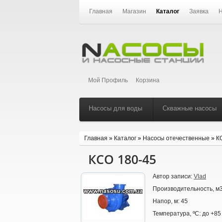
Главная
Магазин
Каталог
Заявка
Н
Мой Профиль
Корзина
Насосы для воды
Скважные насосы
Главная
»
Каталог
»
Насосы отечественные
»
К
КСО 180-45
Автор записи:
Vlad
Производительность, м3
Напор, м:
45
Температура, ºС:
до +85