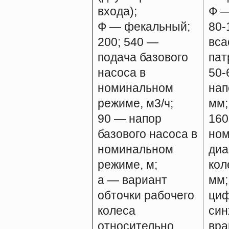
входа);
Ф —
Ф — фекальный;
80-
200; 540 —
вс
подача базового
пат
насоса в
50-
номинальном
нап
режиме, м3/ч;
мм;
90 — напор
160
базового насоса в
но
номинальном
диа
режиме, м;
кол
а — вариант
мм;
обточки рабочего
ци
колеса
син
относительно
вра