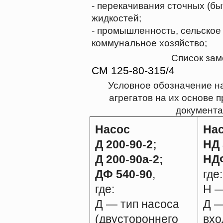
- перекачивания сточных (б
жидкостей;
- промышленность, сельское
коммунальное хозяйство;
Список за
СМ 125-80-315/4
Условное обозначение нас
агрегатов на их основе п
документ
Насос
На
Д 200-90-2;
НД 
Д 200-90а-2;
НДФ
ДФ 540-90
,
где:
где:
Н —
Д — тип насоса
Д —
(двустороннего
вхо