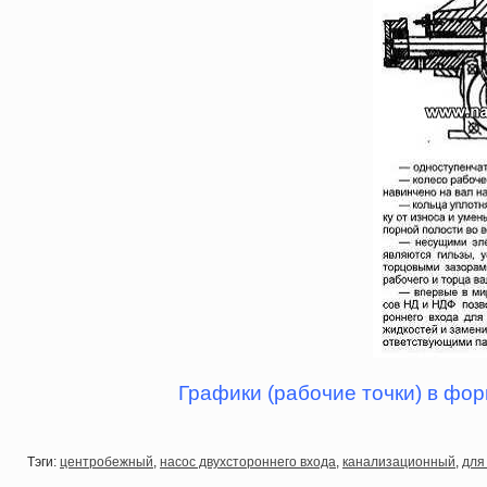
Графики (рабочие точки) в фор
Тэги:
центробежный
,
насос двухстороннего входа
,
канализационный
,
для