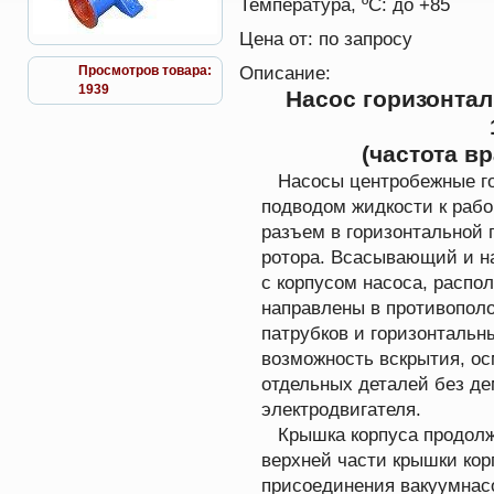
Температура, ºС:
до +85
Цена от:
по запросу
Описание:
Просмотров товара:
1939
Насос горизонта
(частота в
Насосы центробежные го
подводом жидкости к рабо
разъем в горизонтальной 
ротора. Всасывающий и на
с корпусом насоса, распо
направлены в противопол
патрубков и горизонтальн
возможность вскрытия, ос
отдельных деталей без де
электродвигателя.
Крышка корпуса продолжа
верхней части крышки кор
присоединения вакуумнасо