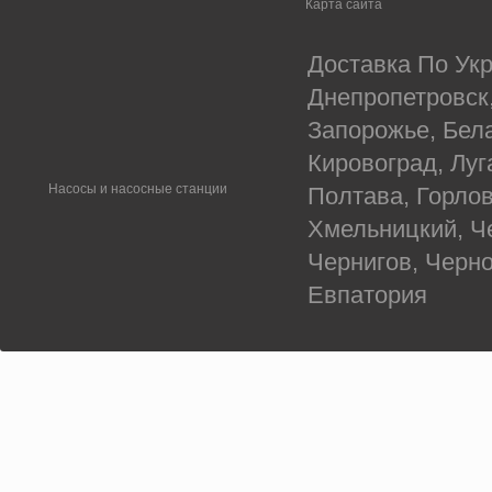
Карта сайта
Доставка По Укр
Днепропетровск
Запорожье, Бел
Кировоград, Луг
Насосы и насосные станции
Полтава, Горлов
Хмельницкий, Ч
Чернигов, Черн
Евпатория