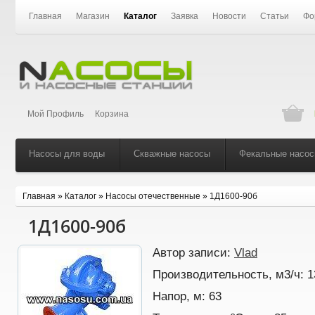
Главная
Магазин
Каталог
Заявка
Новости
Статьи
Фо
Мой Профиль
Корзина
Насосы для воды
Скважные насосы
Фекальные насо
Главная
»
Каталог
»
Насосы отечественные
»
1Д1600-90б
1Д1600-90б
Автор записи:
Vlad
Производительность, м3/ч:
1
Напор, м:
63