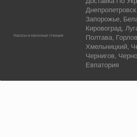
Доставка По Укр
Днепропетровск
Запорожье, Бел
Кировоград, Луг
Насосы и насосные станции
Полтава, Горлов
Хмельницкий, Ч
Чернигов, Черн
Евпатория