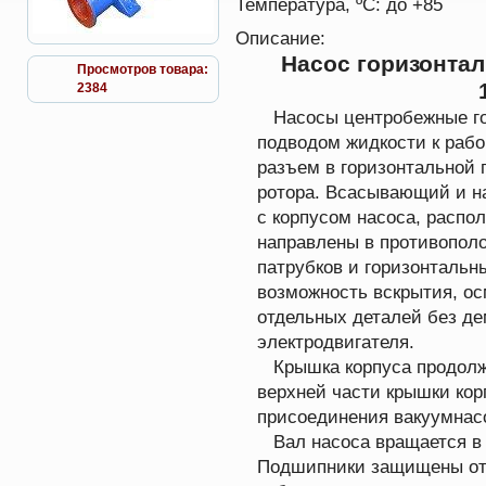
Температура, ºС:
до +85
Описание:
Насос горизонта
Просмотров товара:
1
2384
Насосы центробежные го
подводом жидкости к рабо
разъем в горизонтальной 
ротора. Всасывающий и на
с корпусом насоса, распо
направлены в противопол
патрубков и горизонтальн
возможность вскрытия, ос
отдельных деталей без де
электродвигателя.
Крышка корпуса продолжа
верхней части крышки кор
присоединения вакуумнасо
Вал насоса вращается в 
Подшипники защищены от