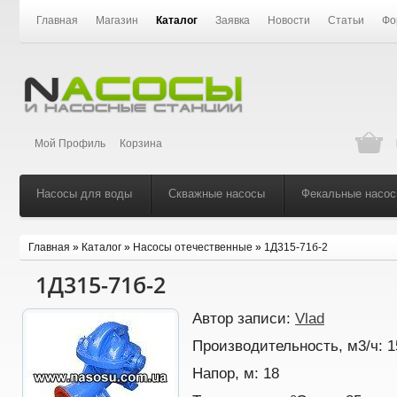
Главная
Магазин
Каталог
Заявка
Новости
Статьи
Фо
Мой Профиль
Корзина
Насосы для воды
Скважные насосы
Фекальные насо
Главная
»
Каталог
»
Насосы отечественные
»
1Д315-71б-2
1Д315-71б-2
Автор записи:
Vlad
Производительность, м3/ч:
1
Напор, м:
18