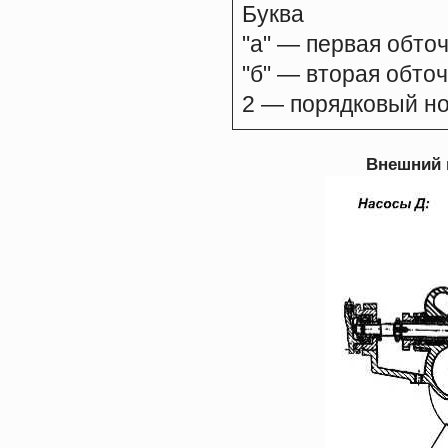
Буква
"а" — первая обточ
"б" — вторая обточ
2 — порядковый н
Внешний ви