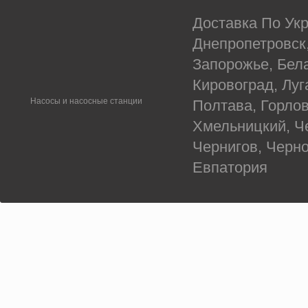
Доставка По Укр
Днепропетровск
Запорожье, Бел
Кировоград, Луг
Насосы и насосные станции
Полтава, Горлов
Хмельницкий, Ч
Чернигов, Черн
Евпатория