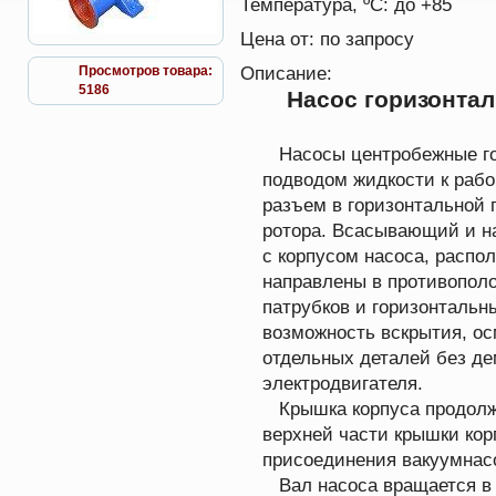
Температура, ºС:
до +85
Цена от:
по запросу
Описание:
Просмотров товара:
5186
Насос горизонта
Насосы центробежные го
подводом жидкости к рабо
разъем в горизонтальной 
ротора. Всасывающий и на
с корпусом насоса, распо
направлены в противопол
патрубков и горизонтальн
возможность вскрытия, ос
отдельных деталей без де
электродвигателя.
Крышка корпуса продолжа
верхней части крышки кор
присоединения вакуумнасо
Вал насоса вращается в 