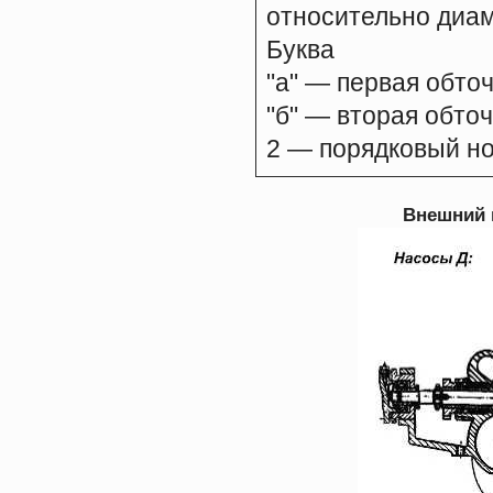
относительно диам
Буква
"а" — первая обточ
"б" — вторая обточ
2 — порядковый н
Внешний ви