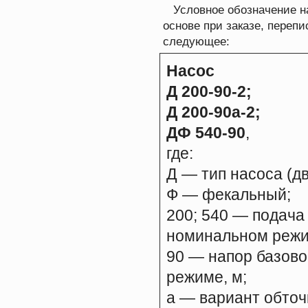
Условное обозначение на
основе при заказе, перепи
следующее:
Насос
Д 200-90-2;
Д 200-90а-2;
ДФ 540-90
,
где:
Д — тип насоса (д
Ф — фекальный;
200; 540 — подача
номинальном режим
90 — напор базово
режиме, м;
а — вариант обточ