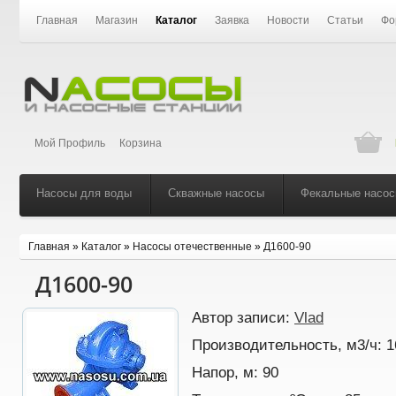
Главная
Магазин
Каталог
Заявка
Новости
Статьи
Фо
Мой Профиль
Корзина
Насосы для воды
Скважные насосы
Фекальные насо
Главная
»
Каталог
»
Насосы отечественные
»
Д1600-90
Д1600-90
Автор записи:
Vlad
Производительность, м3/ч:
1
Напор, м:
90