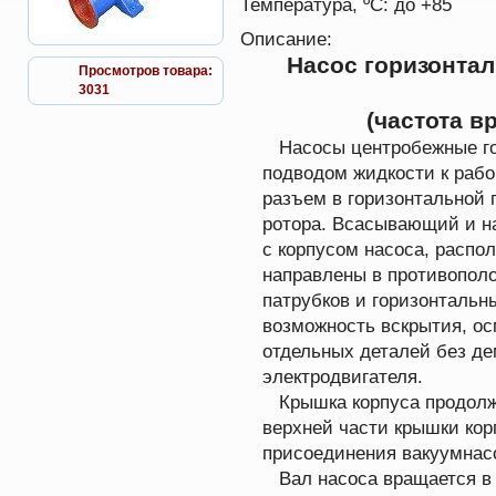
Температура, ºС:
до +85
Описание:
Насос горизонта
Просмотров товара:
3031
(частота в
Насосы центробежные го
подводом жидкости к рабо
разъем в горизонтальной 
ротора. Всасывающий и на
с корпусом насоса, распо
направлены в противопол
патрубков и горизонтальн
возможность вскрытия, ос
отдельных деталей без де
электродвигателя.
Крышка корпуса продолжа
верхней части крышки кор
присоединения вакуумнасо
Вал насоса вращается в 