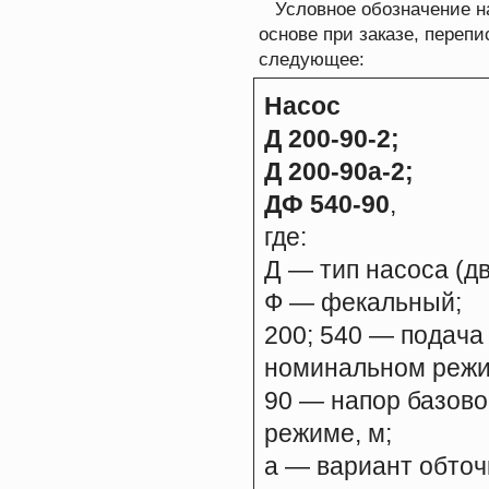
Условное обозначение на
основе при заказе, перепи
следующее:
Насос
Д 200-90-2;
Д 200-90а-2;
ДФ 540-90
,
где:
Д — тип насоса (д
Ф — фекальный;
200; 540 — подача
номинальном режим
90 — напор базово
режиме, м;
а — вариант обточ