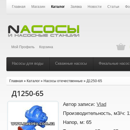
Главная
Магазин
Каталог
Заявка
Новости
Статьи
Фо
Мой Профиль
Корзина
Насосы для воды
Скважные насосы
Фекальные насо
Главная
»
Каталог
»
Насосы отечественные
»
Д1250-65
Д1250-65
Автор записи:
Vlad
Производительность, м3/ч:
1
Напор, м:
65