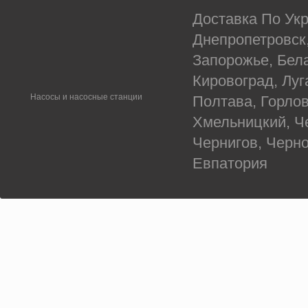
Доставка По Укр
Днепропетровск
Запорожье, Бел
Кировоград, Луг
Насосы и насосные станции
Полтава, Горлов
Хмельницкий, Ч
Чернигов, Черн
Евпатория