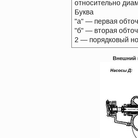
относительно диам
Буква
"а" — первая обточ
"б" — вторая обточ
2 — порядковый н
Внешний ви