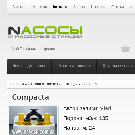
Главная
Магазин
Каталог
Заявка
Новости
Статьи
Фо
Мой Профиль
Корзина
Насосы для воды
Скважные насосы
Фекальные насо
Главная
»
Каталог
»
Насосные станции
»
Compacta
Compacta
Автор записи:
Vlad
Подача, м3/ч:
135
Напор, м:
24