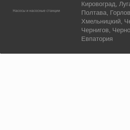
Кировоград, Луг
Насосы и насосные станции
Полтава, Горлов
Хмельницкий, Ч
Чернигов, Черн
Евпатория