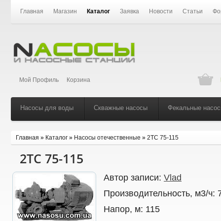
Главная
Магазин
Каталог
Заявка
Новости
Статьи
Фо
Мой Профиль
Корзина
Насосы для воды
Скважные насосы
Фекальные насо
Главная
»
Каталог
»
Насосы отечественные
»
2ТС 75-115
2ТС 75-115
Автор записи:
Vlad
Производительность, м3/ч:
Напор, м:
115