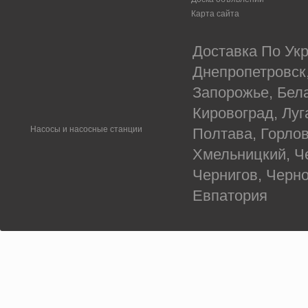
Карта сайта
Доставка По Укр
Днепропетровск
Запорожье, Бел
Кировоград, Луг
Насосы и насосные станции
Полтава, Горлов
Хмельницкий, Ч
Чернигов, Черн
Евпатория