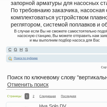
запорной арматуры для насосных ст
По требовнаию заказчика, насосная
комплектоваться устройством плавно
реглятором, системой поплавков и о
В случае если Вы не сможете самостоятельно подо
насосную станцию, Вы можете отправить нам зая
и мы выполним подбор насоса для Вас
C
G
H
S
Поиск по рубрике
Сор
Поиск по ключевому слову
"вертикальн
Отменить поиск
Страницы:
1
2
Следующая
Последняя
Hya Solo DV