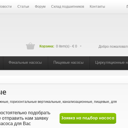
овости
Статьи
Форум
Склад подшипников
Контакты
Корзина:
0 item(s) -
€ 0
Добро пожаловат
Фекальные насосы
Пищевые насосы
Циркуляционные 
ые
ежные, горизонтальные вертикальные, канализационные, пищевые, для
мостоятельно подобрать
 отправить нам заявку
асоса для Вас