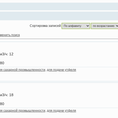
Сортировка записей:
менить поиск
м3/ч
: 12
+80
ля сахарной промышленности
для подачи утфеля
,
м3/ч
: 18
+80
ля сахарной промышленности
для подачи утфеля
,