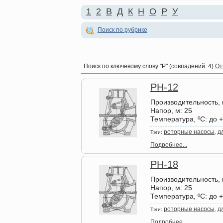
1
2
В
Д
К
Н
О
Р
У
Поиск по рубрике
Поиск по ключевому слову
"Р" (совпадений: 4)
От
РН-12
Производительность, 
Напор, м
: 25
Температура, ºС
: до 
роторные насосы
д
Тэги:
,
Подробнее...
РН-18
Производительность, 
Напор, м
: 25
Температура, ºС
: до 
роторные насосы
д
Тэги:
,
Подробнее...